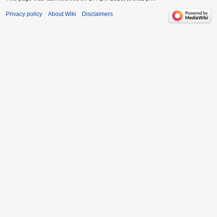
Privacy policy
About Wiki
Disclaimers